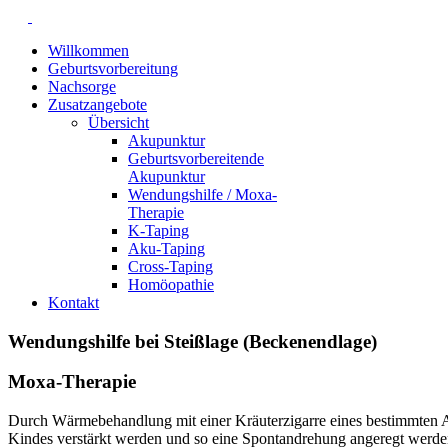
Willkommen
Geburtsvorbereitung
Nachsorge
Zusatzangebote
Übersicht
Akupunktur
Geburtsvorbereitende
Akupunktur
Wendungshilfe / Moxa-
Therapie
K-Taping
Aku-Taping
Cross-Taping
Homöopathie
Kontakt
Wendungshilfe bei Steißlage (Beckenendlage)
Moxa-Therapie
Durch Wärmebehandlung mit einer Kräuterzigarre eines bestimmten
Kindes verstärkt werden und so eine Spontandrehung angeregt werde