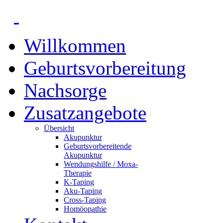
Willkommen
Geburtsvorbereitung
Nachsorge
Zusatzangebote
Übersicht
Akupunktur
Geburtsvorbereitende
Akupunktur
Wendungshilfe / Moxa-
Therapie
K-Taping
Aku-Taping
Cross-Taping
Homöopathie