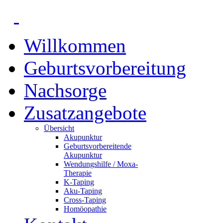
Willkommen
Geburtsvorbereitung
Nachsorge
Zusatzangebote
Übersicht
Akupunktur
Geburtsvorbereitende
Akupunktur
Wendungshilfe / Moxa-
Therapie
K-Taping
Aku-Taping
Cross-Taping
Homöopathie